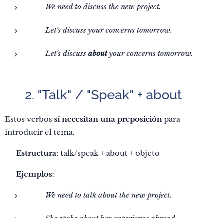
✅
We need to discuss the new project.
✅
Let's discuss your concerns tomorrow.
❌
Let's discuss
about
your concerns tomorrow.
✅ 2. "Talk" / "Speak" + about
Estos verbos
sí necesitan una preposición
para
introducir el tema.
🔹
Estructura
: talk/speak + about + objeto
📌
Ejemplos
:
✅
We need to talk about the new project.