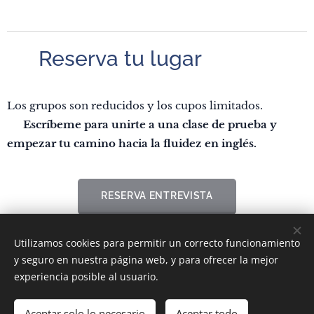
📩 Reserva tu lugar
Los grupos son reducidos y los cupos limitados.
👉
Escríbeme para unirte a una clase de prueba y
empezar tu camino hacia la fluidez en inglés.
RESERVA ENTREVISTA
Utilizamos cookies para permitir un correcto funcionamiento
y seguro en nuestra página web, y para ofrecer la mejor
experiencia posible al usuario.
Milton Viera - Speak Active English @2020-2026
@clasesdeinglésconversacional
Aceptar solo lo necesario
Aceptar todo