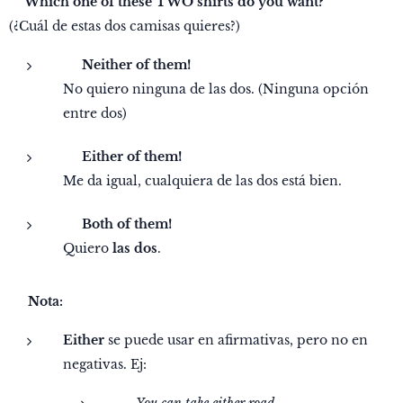
❓️
Which one of these TWO shirts do you want?
(¿Cuál de estas dos camisas quieres?)
✅
Neither of them!
No quiero ninguna de las dos. (Ninguna opción
entre dos)
✅
Either of them!
Me da igual, cualquiera de las dos está bien.
✅
Both of them!
Quiero
las dos
.
💡
Nota:
Either
se puede usar en afirmativas, pero no en
negativas. Ej: