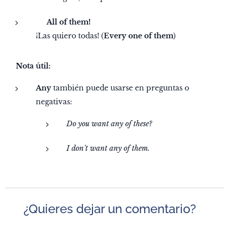
✅
All of them!
¡Las quiero todas! (
Every one of them
)
💡
Nota útil:
Any
también puede usarse en preguntas o
negativas:
Do you want any of these?
I don't want any of them.
💬 ¿Quieres dejar un comentario?