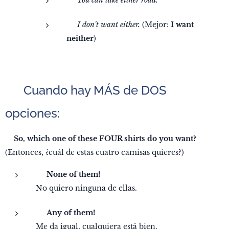
✅
You can take either road.
❌
I don't want either.
(Mejor:
I want
neither
)
✅ Cuando hay MÁS de DOS
opciones:
❓️
So, which one of these FOUR shirts do you want?
(Entonces, ¿cuál de estas cuatro camisas quieres?)
✅
None of them!
No quiero ninguna de ellas.
✅
Any of them!
Me da igual, cualquiera está bien.