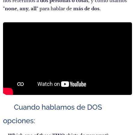
nos referimos a
dos personas o cosas
, y cómo usamos
"none, any, all"
para hablar de
más de dos
.
✅ Cuando hablamos de DOS
opciones: