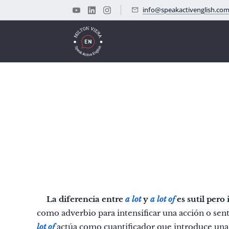
info@speakactivenglish.co
👉
La diferencia entre
a lot
y
a lot of
es sutil pero
como adverbio para intensificar una acción o se
lot of
actúa como cuantificador que introduce una 