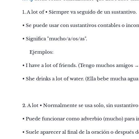
1. A lot of • Siempre va seguido de un sustantivo.
• Se puede usar con sustantivos contables o inco
• Significa "mucho/a/os/as".
✅ Ejemplos:
• I have a lot of friends. (Tengo muchos amigos 
• She drinks a lot of water. (Ella bebe mucha agu
2. A lot • Normalmente se usa solo, sin sustantiv
• Puede funcionar como adverbio (mucho) para int
• Suele aparecer al final de la oración o después 