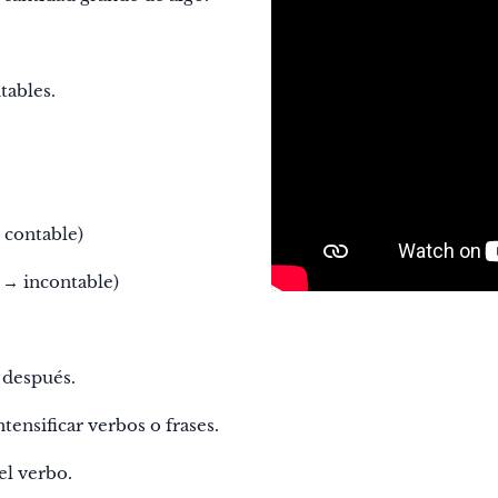
ntables.
→ contable)
a → incontable)
o después.
ensificar verbos o frases.
del verbo.