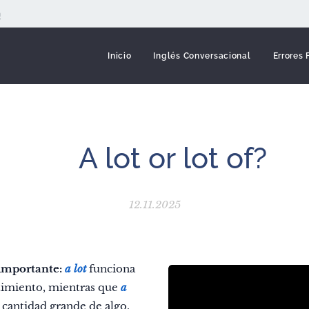
m
Inicio
Inglés Conversacional
Errores
🤔A lot or lot of?
12.11.2025
 importante:
a lot
funciona
ntimiento, mientras que
a
cantidad grande de algo.