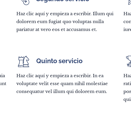
Haz clic aquí y empieza a escribir. Illum qui
Haz
dolorem eum fugiat quo voluptas nulla
co
pariatur at vero eos et accusamus et.
iur
Quinto servicio
uia
Haz clic aquí y empieza a escribir. In ea
Haz
unt
voluptate velit esse quam nihil molestiae
rat
consequatur vel illum qui dolorem eum.
por
qui