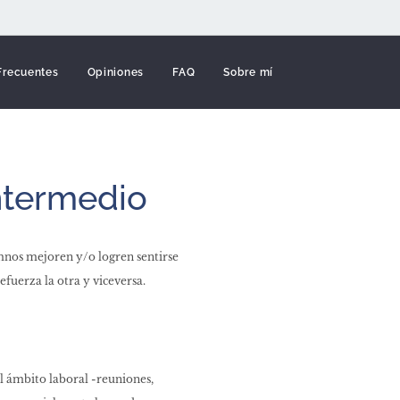
 Frecuentes
Opiniones
FAQ
Sobre mí
ntermedio
lumnos mejoren y/o logren sentirse
efuerza la otra y viceversa.
l ámbito laboral -reuniones,